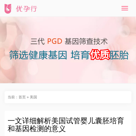
T
o
g
g
l
e
n
a
v
i
g
a
t
i
o
n
当前：
首页
»
美国
一文详细解析美国试管婴儿囊胚培育
和基因检测的意义