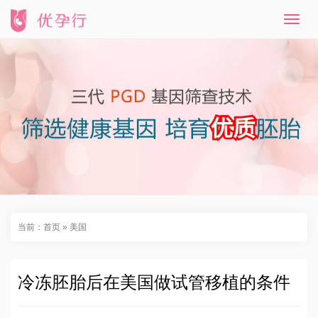
T
o
g
g
l
e
n
a
v
i
g
a
t
i
o
n
当前：
首页
»
美国
冷冻胚胎后在美国做试管移植的条件