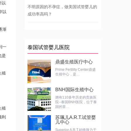
所以
不明原因的不孕症，做美国试管婴儿的
岁以
成功率高吗？
逐渐
到一
泰国试管婴儿医院
也是
鼎盛生殖医疗中心
Prime Fertility Center鼎盛
生殖
生殖中心，是…
BNH国际生殖中心
拥有110多年历史的贵族医
院--泰国BNH医院，位于泰
国的首…
生殖
顺利
苏珮儿A.R.T.试管婴
儿中心
Superior A.R.T.始终致力于