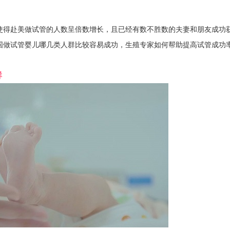
得赴美做试管的人数呈倍数增长，且已经有数不胜数的夫妻和朋友成功
国做试管婴儿哪几类人群比较容易成功，生殖专家如何帮助提高试管成功
群