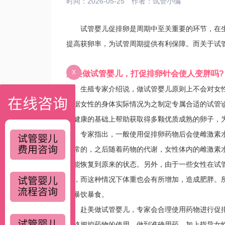
时间：2026-05-25
作者：
试管小编
试管婴儿促排卵是周期中至关重要的环节，在生殖
提高获卵率，为试管周期提供有利保障。而关于试
X
赴美做试管婴儿，打促排卵针会使人变胖吗?
生殖专家介绍说，做试管婴儿原则上不会对女性
根据女性的身体实际情况为之制定专属合适的试管
体健康的基础上帮助获取得多颗优质成熟的卵子，
专家指出，一般使用促排卵药物后会使雌激素水平
正常的，之后随着药物的代谢，女性体内的雌激素
便能恢复到原来的状态。另外，由于一些女性在试
多，而这种情况下体重也会有所增加，造成肥胖。
忌暴饮暴食。
赴美做试管婴儿，专家会合理使用药物进行促排
严格把控药物的使用，做到准确用药，加上指导女