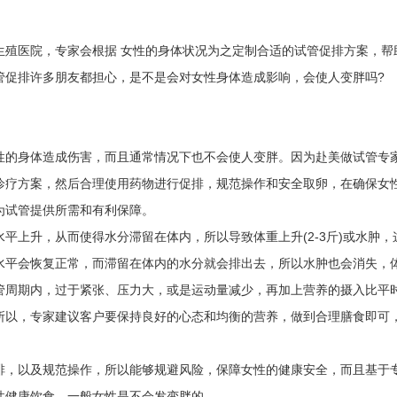
医院，专家会根据 女性的身体状况为之定制合适的试管促排方案，帮
管促排许多朋友都担心，是不是会对女性身体造成影响，会使人变胖吗?
的身体造成伤害，而且通常情况下也不会使人变胖。因为赴美做试管专
诊疗方案，然后合理使用药物进行促排，规范操作和安全取卵，在确保女
为试管提供所需和有利保障。
上升，从而使得水分滞留在体内，所以导致体重上升(2-3斤)或水肿，
水平会恢复正常，而滞留在体内的水分就会排出去，所以水肿也会消失，
管周期内，过于紧张、压力大，或是运动量减少，再加上营养的摄入比平
所以，专家建议客户要保持良好的心态和均衡的营养，做到合理膳食即可
，以及规范操作，所以能够规避风险，保障女性的健康安全，而且基于
性健康饮食，一般女性是不会发变胖的。