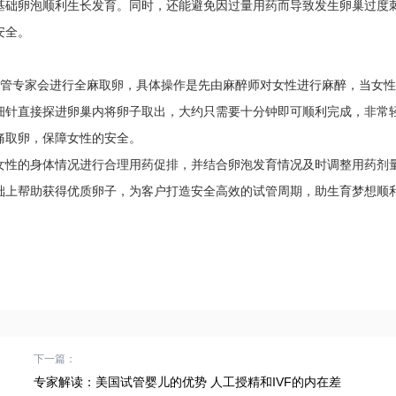
基础卵泡顺利生长发育。同时，还能避免因过量用药而导致发生卵巢过度
安全。
试管专家会进行全麻取卵，具体操作是先由麻醉师对女性进行麻醉，当女
细针直接探进卵巢内将卵子取出，大约只需要十分钟即可顺利完成，非常
痛取卵，保障女性的安全。
性的身体情况进行合理用药促排，并结合卵泡发育情况及时调整用药剂
础上帮助获得优质卵子，为客户打造安全高效的试管周期，助生育梦想顺
下一篇：
专家解读：美国试管婴儿的优势 人工授精和IVF的内在差