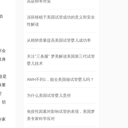
高获卵率对策
助
冻胚移植于美国试管成功的意义和安全
性解读
从精卵质量提高美国试管婴儿成功率
家会
关注“三条腿” 梦美解读美国第三代试管
性身
婴儿技术
这是
AMH不到1，能去美国做试管婴儿吗？
体重
时
为什么美国试管婴儿贵些
，切
免疫性因素对影响试管的表现，美国梦
美专家科学应对
专家