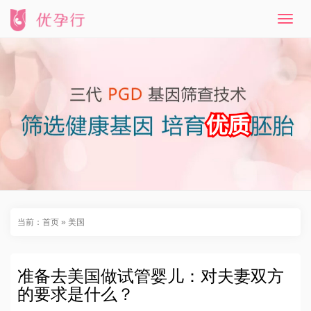
T
o
g
g
l
e
n
a
v
i
g
a
t
i
o
n
当前：
首页
»
美国
准备去美国做试管婴儿：对夫妻双方
的要求是什么？