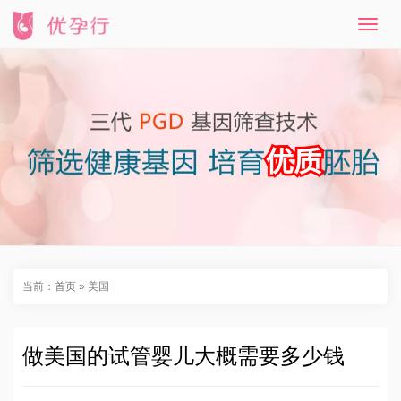
T
o
g
g
l
e
n
a
v
i
g
a
t
i
o
n
当前：
首页
»
美国
做美国的试管婴儿大概需要多少钱