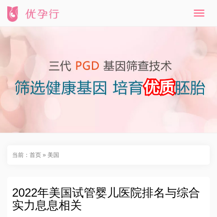
T
o
g
g
l
e
n
a
v
i
g
a
t
i
o
n
当前：
首页
»
美国
2022年美国试管婴儿医院排名与综合
实力息息相关