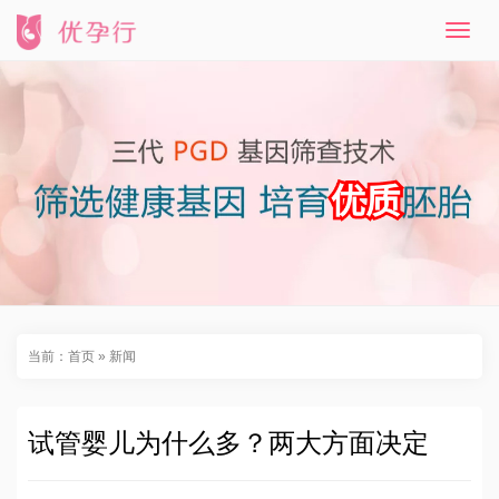
T
o
g
g
l
e
n
a
v
i
g
a
t
i
o
n
当前：
首页
»
新闻
试管婴儿为什么多？两大方面决定