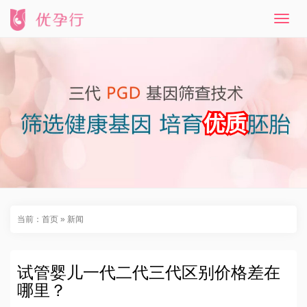
T
o
g
g
l
e
n
a
v
i
g
a
t
i
o
n
当前：
首页
»
新闻
试管婴儿一代二代三代区别价格差在
哪里？