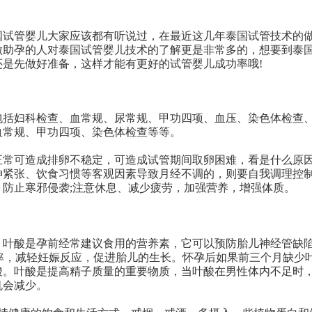
国试管婴儿大家应该都有听说过，在最近这几年泰国试管技术的
做助孕的人对泰国试管婴儿技术的了解更是非常多的，想要到泰
是先做好准备，这样才能有更好的试管婴儿成功率哦!
括妇科检查、血常规、尿常规、甲功四项、血压、染色体检查
血常规、甲功四项、染色体检查等等。
常可造成排卵不稳定，可造成试管期间取卵困难，看是什么原
神紧张、饮食习惯等客观因素导致月经不调的，则要自我调理控
防止寒邪侵袭;注意休息、减少疲劳，加强营养，增强体质。
叶酸是孕前经常建议食用的营养素，它可以预防胎儿神经管缺
率，减轻妊娠反应，促进胎儿的生长。怀孕后如果前三个月缺少
酸。叶酸是提高精子质量的重要物质，当叶酸在男性体内不足时
机会减少。