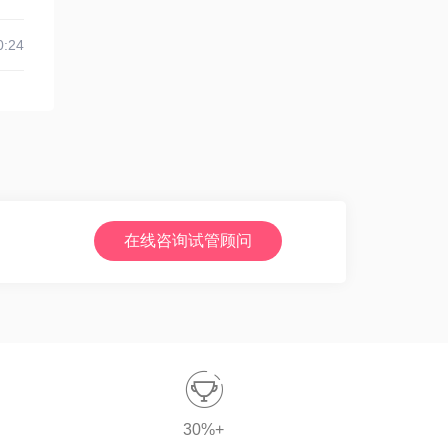
0:24
在线咨询试管顾问

30%+