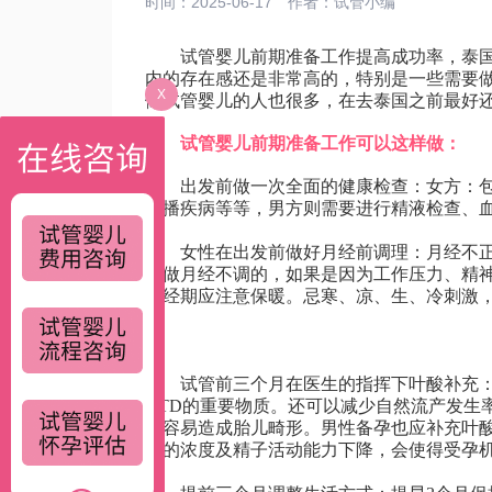
时间：2025-06-17
作者：
试管小编
试管婴儿前期准备工作提高成功率，泰
内的存在感还是非常高的，特别是一些需要
X
做试管婴儿的人也很多，在去泰国之前最好还
试管婴儿前期准备工作可以这样做：
出发前做一次全面的健康检查：女方：包
传播疾病等等，男方则需要进行精液检查、
女性在出发前做好月经前调理：月经不正
致做月经不调的，如果是因为工作压力、精
在经期应注意保暖。忌寒、凉、生、冷刺激，
试管前三个月在医生的指挥下叶酸补充：
NTD的重要物质。还可以减少自然流产发生
很容易造成胎儿畸形。男性备孕也应补充叶
液的浓度及精子活动能力下降，会使得受孕