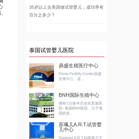
健
心
35岁以上去美国做试管婴儿，成功率有
温、
百分之多少？
泰国试管婴儿医院
鼎盛生殖医疗中心
Prime Fertility Center鼎盛
生殖中心，是…
BNH国际生殖中心
拥有110多年历史的贵族医
院--泰国BNH医院，位于泰
国的首…
苏珮儿A.R.T.试管婴
儿中心
Superior A.R.T.始终致力于