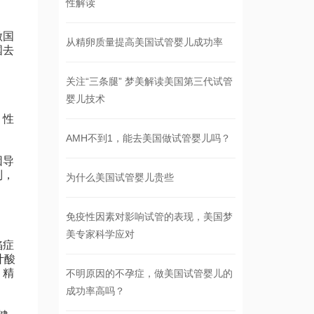
性解读
做国
从精卵质量提高美国试管婴儿成功率
国去
关注“三条腿” 梦美解读美国第三代试管
婴儿技术
、性
AMH不到1，能去美国做试管婴儿吗？
因导
制，
为什么美国试管婴儿贵些
免疫性因素对影响试管的表现，美国梦
美专家科学应对
陷症
叶酸
，精
不明原因的不孕症，做美国试管婴儿的
成功率高吗？