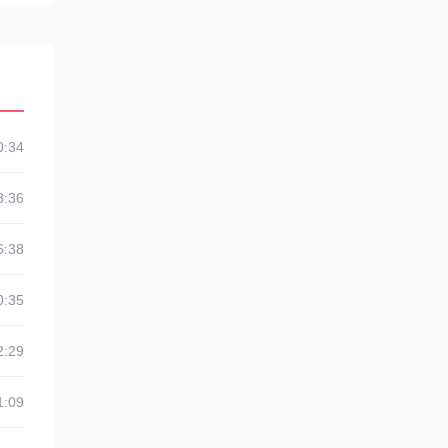
0:34
8:36
6:38
0:35
2:29
1:09