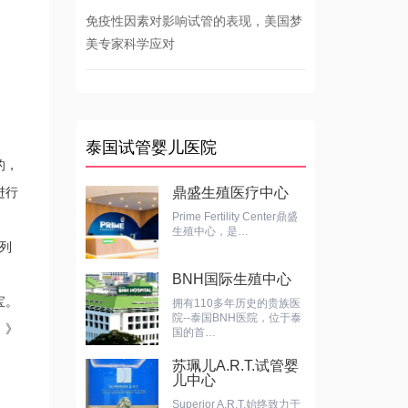
免疫性因素对影响试管的表现，美国梦
美专家科学应对
泰国试管婴儿医院
的，
进行
鼎盛生殖医疗中心
Prime Fertility Center鼎盛
生殖中心，是…
列
BNH国际生殖中心
宝。
拥有110多年历史的贵族医
院--泰国BNH医院，位于泰
》》
国的首…
苏珮儿A.R.T.试管婴
儿中心
Superior A.R.T.始终致力于