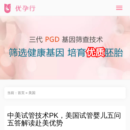
T
o
g
g
l
e
n
a
v
i
g
a
t
i
o
n
当前：
首页
»
美国
中美试管技术PK，美国试管婴儿五问
五答解读赴美优势