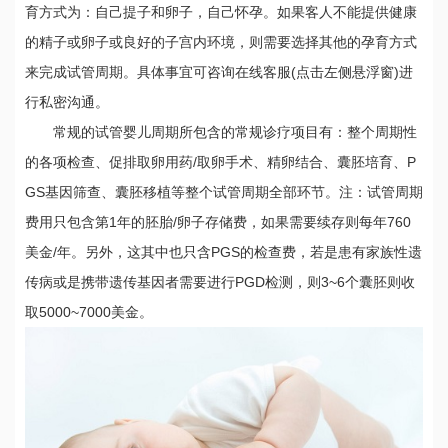
育方式为：自己提子和卵子，自己怀孕。如果客人不能提供健康
的精子或卵子或良好的子宫内环境，则需要选择其他的孕育方式
来完成试管周期。具体事宜可咨询在线客服(点击左侧悬浮窗)进
行私密沟通。
常规的试管婴儿周期所包含的常规诊疗项目有：整个周期性
的各项检查、促排取卵用药/取卵手术、精卵结合、囊胚培育、P
GS基因筛查、囊胚移植等整个试管周期全部环节。注：试管周期
费用只包含第1年的胚胎/卵子存储费，如果需要续存则每年760
美金/年。另外，这其中也只含PGS的检查费，若是患有家族性遗
传病或是携带遗传基因者需要进行PGD检测，则3~6个囊胚则收
取5000~7000美金。