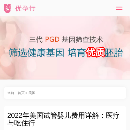
T
o
g
g
l
e
n
a
v
i
g
a
t
i
o
n
当前：
首页
»
美国
2022年美国试管婴儿费用详解：医疗
与吃住行